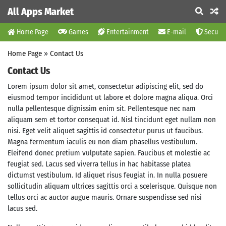
All Apps Market
Home Page
Games
Entertainment
E-mail
Securit
Home Page
»
Contact Us
Contact Us
Lorem ipsum dolor sit amet, consectetur adipiscing elit, sed do
eiusmod tempor incididunt ut labore et dolore magna aliqua. Orci
nulla pellentesque dignissim enim sit. Pellentesque nec nam
aliquam sem et tortor consequat id. Nisl tincidunt eget nullam non
nisi. Eget velit aliquet sagittis id consectetur purus ut faucibus.
Magna fermentum iaculis eu non diam phasellus vestibulum.
Eleifend donec pretium vulputate sapien. Faucibus et molestie ac
feugiat sed. Lacus sed viverra tellus in hac habitasse platea
dictumst vestibulum. Id aliquet risus feugiat in. In nulla posuere
sollicitudin aliquam ultrices sagittis orci a scelerisque. Quisque non
tellus orci ac auctor augue mauris. Ornare suspendisse sed nisi
lacus sed.