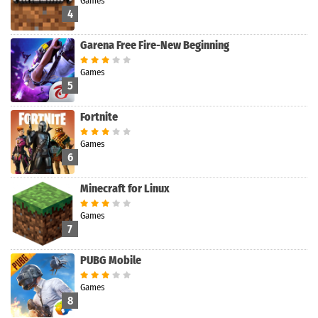
Games
4
Garena Free Fire-New Beginning
Games
5
Fortnite
Games
6
Minecraft for Linux
Games
7
PUBG Mobile
Games
8