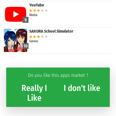
YouTube
Media
9
SAKURA School Simulator
Games
10
Do you like this apps market ?
Really I
I don't like
Like