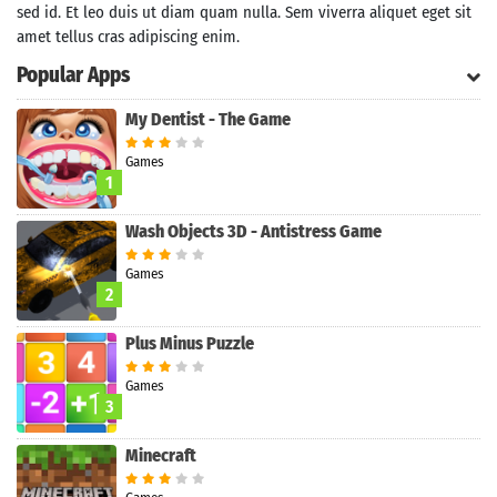
sed id. Et leo duis ut diam quam nulla. Sem viverra aliquet eget sit
amet tellus cras adipiscing enim.
Popular Apps
My Dentist - The Game
Games
1
Wash Objects 3D - Antistress Game
Games
2
Plus Minus Puzzle
Games
Search
3
Minecraft