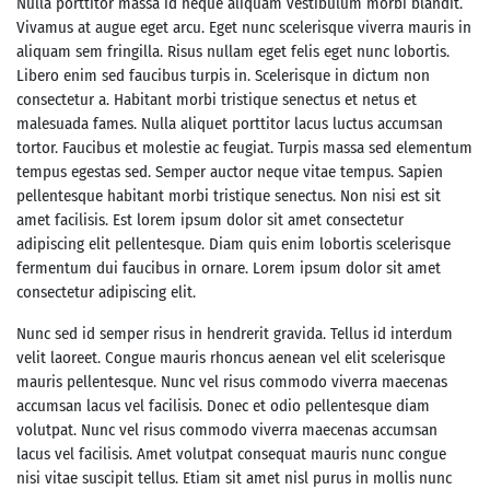
Nulla porttitor massa id neque aliquam vestibulum morbi blandit.
Vivamus at augue eget arcu. Eget nunc scelerisque viverra mauris in
aliquam sem fringilla. Risus nullam eget felis eget nunc lobortis.
Libero enim sed faucibus turpis in. Scelerisque in dictum non
consectetur a. Habitant morbi tristique senectus et netus et
malesuada fames. Nulla aliquet porttitor lacus luctus accumsan
tortor. Faucibus et molestie ac feugiat. Turpis massa sed elementum
tempus egestas sed. Semper auctor neque vitae tempus. Sapien
pellentesque habitant morbi tristique senectus. Non nisi est sit
amet facilisis. Est lorem ipsum dolor sit amet consectetur
adipiscing elit pellentesque. Diam quis enim lobortis scelerisque
fermentum dui faucibus in ornare. Lorem ipsum dolor sit amet
consectetur adipiscing elit.
Nunc sed id semper risus in hendrerit gravida. Tellus id interdum
velit laoreet. Congue mauris rhoncus aenean vel elit scelerisque
mauris pellentesque. Nunc vel risus commodo viverra maecenas
accumsan lacus vel facilisis. Donec et odio pellentesque diam
volutpat. Nunc vel risus commodo viverra maecenas accumsan
lacus vel facilisis. Amet volutpat consequat mauris nunc congue
nisi vitae suscipit tellus. Etiam sit amet nisl purus in mollis nunc