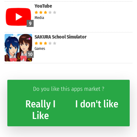
YouTube
Media
9
SAKURA School Simulator
Games
10
Do you like this apps market ?
Really I
I don't like
Like