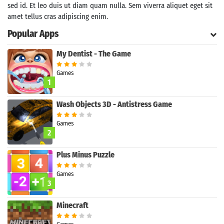
sed id. Et leo duis ut diam quam nulla. Sem viverra aliquet eget sit
amet tellus cras adipiscing enim.
Popular Apps
My Dentist - The Game
Games
1
Wash Objects 3D - Antistress Game
Games
2
Plus Minus Puzzle
Games
Search
3
Minecraft