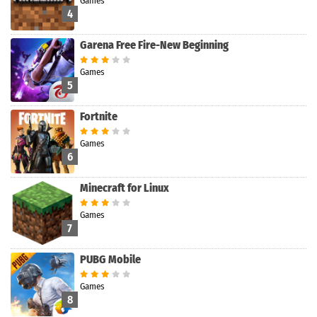
Games
4
Garena Free Fire-New Beginning
Games
5
Fortnite
Games
6
Minecraft for Linux
Games
7
PUBG Mobile
Games
8