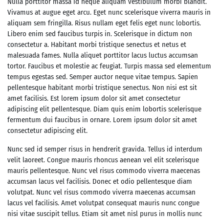
Nulla porttitor massa id neque aliquam vestibulum morbi blandit.
Vivamus at augue eget arcu. Eget nunc scelerisque viverra mauris in
aliquam sem fringilla. Risus nullam eget felis eget nunc lobortis.
Libero enim sed faucibus turpis in. Scelerisque in dictum non
consectetur a. Habitant morbi tristique senectus et netus et
malesuada fames. Nulla aliquet porttitor lacus luctus accumsan
tortor. Faucibus et molestie ac feugiat. Turpis massa sed elementum
tempus egestas sed. Semper auctor neque vitae tempus. Sapien
pellentesque habitant morbi tristique senectus. Non nisi est sit
amet facilisis. Est lorem ipsum dolor sit amet consectetur
adipiscing elit pellentesque. Diam quis enim lobortis scelerisque
fermentum dui faucibus in ornare. Lorem ipsum dolor sit amet
consectetur adipiscing elit.
Nunc sed id semper risus in hendrerit gravida. Tellus id interdum
velit laoreet. Congue mauris rhoncus aenean vel elit scelerisque
mauris pellentesque. Nunc vel risus commodo viverra maecenas
accumsan lacus vel facilisis. Donec et odio pellentesque diam
volutpat. Nunc vel risus commodo viverra maecenas accumsan
lacus vel facilisis. Amet volutpat consequat mauris nunc congue
nisi vitae suscipit tellus. Etiam sit amet nisl purus in mollis nunc